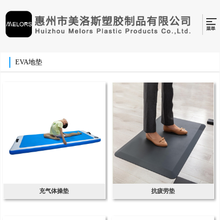
EVA地垫
充气体操垫
抗疲劳垫