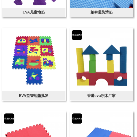
EVA儿童地垫
跆拳道防滑垫
EVA益智地垫批发
香港eva积木厂家