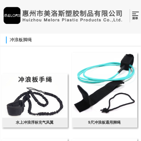
冲浪板脚绳
水上冲浪浮标充气风翼
9尺冲浪板通用脚绳