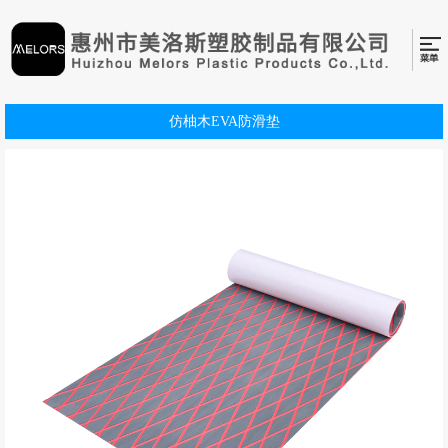
仿柚木EVA防滑垫