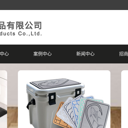
中心
案例中心
新闻中心
招
A船垫
精品案例
公司新闻
招
防滑垫
荣誉资质
行业动态
服
A地垫
常见问答
拼图地垫
系列