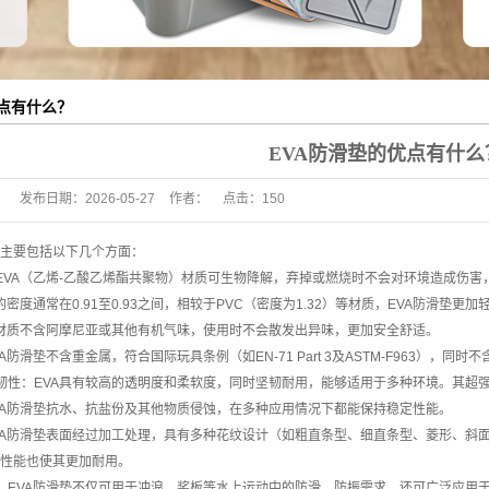
益智积木
A浮水板
优点有什么？
A片材
EVA防滑垫的优点有什么
浴室玩具
发布日期：
2026-05-27
作者：
点击：
150
礼品
主要包括以下几个方面：
充气浆板
EVA（乙烯-乙酸乙烯酯共聚物）材质可生物降解，弃掉或燃烧时不会对环境造成伤
的密度通常在0.91至0.93之间，相较于PVC（密度为1.32）等材质，EVA防滑垫更
水翼
A材质不含阿摩尼亚或其他有机气味，使用时不会散发出异味，更加安全舒适。
VA防滑垫不含重金属，符合国际玩具条例（如EN-71 Part 3及ASTM-F963
系列
韧性
：EVA具有较高的透明度和柔软度，同时坚韧耐用，能够适用于多种环境。其超强
VA防滑垫抗水、抗盐份及其他物质侵蚀，在多种应用情况下都能保持稳定性能。
C地板
VA防滑垫表面经过加工处理，具有多种花纹设计（如粗直条型、细直条型、菱形、斜
性能也使其更加耐用。
A球
：EVA防滑垫不仅可用于冲浪、桨板等水上运动中的防滑、防振需求，还可广泛应用