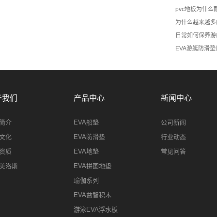
pvc地板为什么
为什么越来越多
日常如何保养游
EVA游艇防滑
于我们
产品中心
新闻中心
简介
EVA船垫
公司新闻
文化
EVA防滑垫
行业动态
资质
EVA地垫
常见问答
美洛斯
EVA拼图地垫
瑜伽系列
EVA益智积木
游泳EVA浮水板