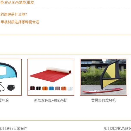
滑垫
,
EVA
,
EVA地垫
,
批发
翼的原理是什么呢？
车甲板材质选择哪种更合适
翼冲浪
新款双色红+黄EVA防
黄黑经典款风帆
板如何进行日常保养
如何减少EVA贴