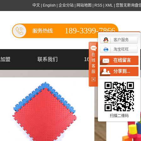
中文
|
English
|
企业分站
|
网站地图
|
RSS
|
XML
|
您暂无新询盘
189-3399-7866
客户服务
淘宝旺旺
在
商加盟
联系我们
1688店铺
在线留言
线
客
分享到...
服
商加盟
务团队
扫描二维码