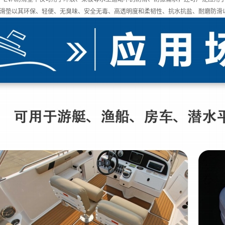
内衬底盒
防滑垫以其环保、轻便、无臭味、安全无毒、高透明度和柔韧性、抗水抗盐、耐磨防滑
护类
户外
用品
建材
地垫