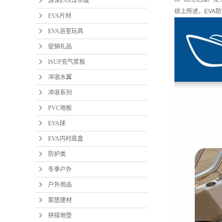
游泳EVA浮水板
EVA
综上所述，EVA
EVA片材
EVA浴室玩具
防
促销礼品
冬季
ISUP充气浆板
冲浪水翼
户外
冲浪系列
家居
PVC地板
拼接
EVA球
EVA内衬底盒
防护类
冬季户外
户外用品
家居建材
拼接地垫