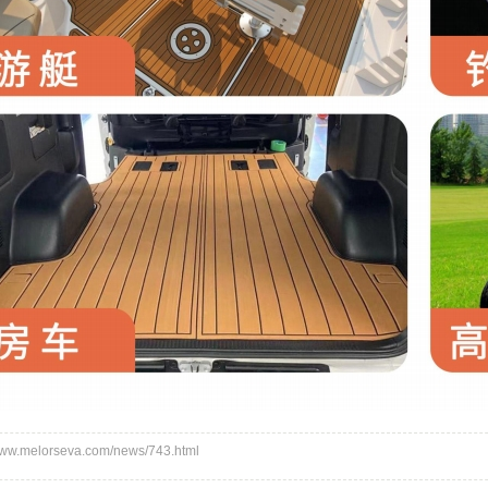
.melorseva.com/news/743.html