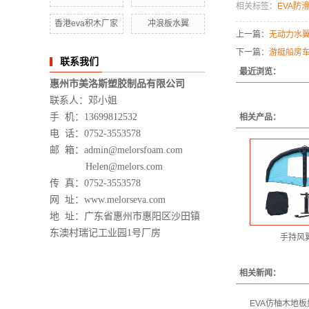
相关标签：
EVA防
香港eva积木厂家
冲浪板水翼
上一篇：
无动力水
下一篇：
游艇船房
联系我们
最近浏览：
惠州市美洛斯塑胶制品有限公司
联系人：邓小姐
手 机：13699812532
相关产品：
电 话：0752-3553578
邮 箱
：
admin@melorsfoam.com
Helen@melors.com
传 真：
0752-3553578
网 址：www.melorseva.com
地 址：广东省惠州市惠阳区沙田镇
东澳村瑞记工业园1号厂房
手持风
相关新闻：
EVA仿柚木地