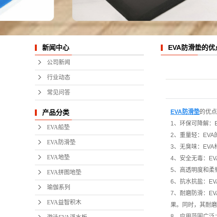
EVA
游泳EV
EVA防滑垫的
新闻中心
EV
公司新闻
EVA
行业动态
常见问答
促销
EVA防滑垫
的优点
产品分类
ISUP
1、环保可降解
：
EVA船垫
2、重量轻
：EVA
冲浪
EVA防滑垫
3、无臭味
：EV
EVA地垫
4、安全无毒
：E
冲浪
5、高透明度和柔
EVA拼图地垫
6、抗水抗盐
：E
PV
瑜伽系列
7、耐磨防滑
：E
EVA益智积木
果。同时，其耐磨
EV
8、应用范围广泛