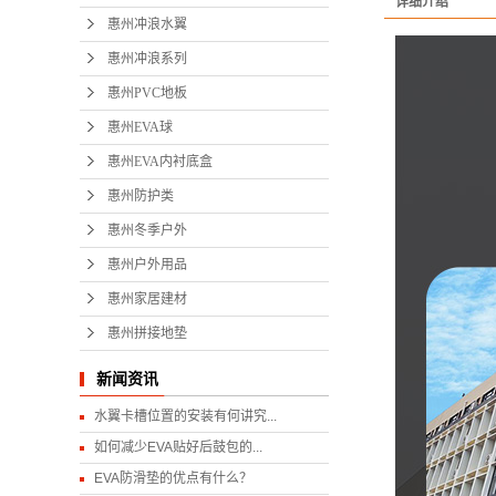
详细介绍
惠州冲浪水翼
惠州EV
惠州冲浪系列
惠州
惠州PVC地板
惠州冬
惠州EVA球
惠州EVA内衬底盒
惠州户
惠州防护类
惠州家
惠州冬季户外
惠州户外用品
惠州拼
惠州家居建材
惠州拼接地垫
新闻资讯
水翼卡槽位置的安装有何讲究...
如何减少EVA贴好后鼓包的...
EVA防滑垫的优点有什么？