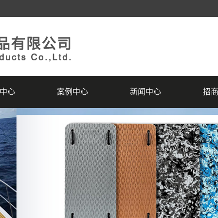
中心
案例中心
新闻中心
招
VA船垫
精品案例
公司新闻
招
A防滑垫
荣誉资质
行业动态
服
VA地垫
常见问答
A拼图地垫
伽系列