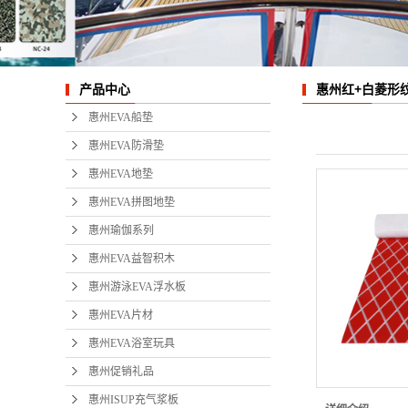
惠州EV
惠州游泳E
惠州红+白菱形
产品中心
惠州E
惠州EVA船垫
惠州EV
惠州EVA防滑垫
惠州EVA地垫
惠州促
惠州EVA拼图地垫
惠州ISU
惠州瑜伽系列
惠州EVA益智积木
惠州冲
惠州游泳EVA浮水板
惠州冲
惠州EVA片材
惠州EVA浴室玩具
惠州P
惠州促销礼品
惠州E
惠州ISUP充气浆板