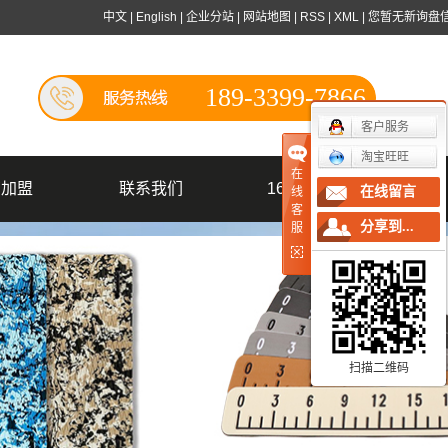
中文
|
English
|
企业分站
|
网站地图
|
RSS
|
XML
|
您暂无新询盘
189-3399-7866
客户服务
淘宝旺旺
在
商加盟
联系我们
1688店铺
在线留言
线
客
分享到...
服
商加盟
务团队
扫描二维码