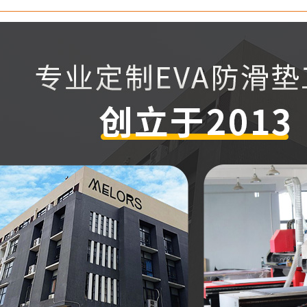
A内衬底盒
防护类
季户外
外用品
居建材
接地垫