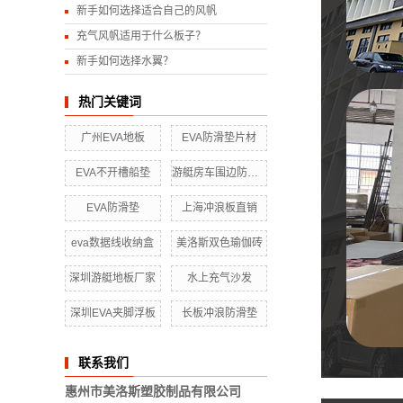
新手如何选择适合自己的风帆
充气风帆适用于什么板子？
新手如何选择水翼？
热门关键词
广州EVA地板
EVA防滑垫片材
EVA不开槽船垫
游艇房车围边防撞条
EVA防滑垫
上海冲浪板直销
eva数据线收纳盒
美洛斯双色瑜伽砖
深圳游艇地板厂家
水上充气沙发
深圳EVA夹脚浮板
长板冲浪防滑垫
联系我们
惠州市美洛斯塑胶制品有限公司